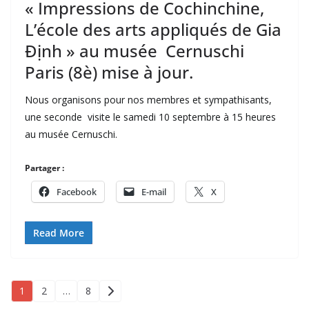
« Impressions de Cochinchine,
L’école des arts appliqués de Gia
Định » au musée Cernuschi
Paris (8è) mise à jour.
Nous organisons pour nos membres et sympathisants,
une seconde visite le samedi 10 septembre à 15 heures
au musée Cernuschi.
Partager :
Facebook
E-mail
X
Read More
Pagination
1
2
…
8