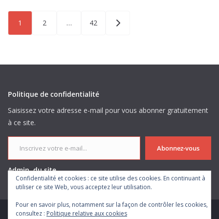
Pagination
1
2
…
42
des
publications
Politique de confidentialité
Saisissez votre adresse e-mail pour vous abonner gratuitement
à ce site.
Inscrivez votre e-mail...
Abonnez-vous
Admin. du site
Confidentialité et cookies : ce site utilise des cookies. En continuant à
utiliser ce site Web, vous acceptez leur utilisation.
Pour en savoir plus, notamment sur la façon de contrôler les cookies,
consultez :
Politique relative aux cookies