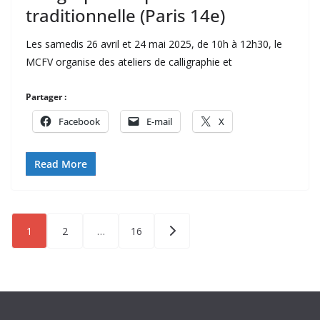
traditionnelle (Paris 14e)
Les samedis 26 avril et 24 mai 2025, de 10h à 12h30, le
MCFV organise des ateliers de calligraphie et
Partager :
Facebook
E-mail
X
Read More
Pagination
1
2
…
16
des
publications