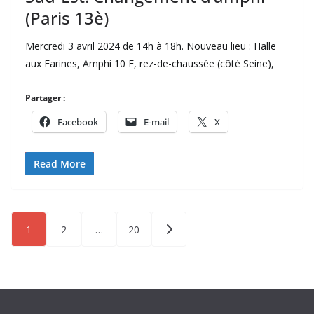
(Paris 13è)
Mercredi 3 avril 2024 de 14h à 18h. Nouveau lieu : Halle
aux Farines, Amphi 10 E, rez-de-chaussée (côté Seine),
Partager :
Facebook
E-mail
X
Read More
Pagination
1
2
…
20
des
publications