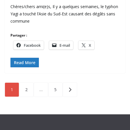
Chères/chers ami(e)s, Il y a quelques semaines, le typhon
Yagi a touché l’Asie du Sud-Est causant des dégâts sans
commune
Partager :
Facebook
E-mail
X
Read More
Pagination
1
2
…
5
des
publications