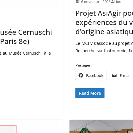
16 novembre 2025
Linoa
Projet AsiAgir po
expériences du v
d’origine asiatiq
 Musée Cernuschi
Paris 8e)
Le MCFV s’associe au projet A
Recherche sur l’autonomie, fi
e au Musée Cernuschi, à la
Partager :
Facebook
E-mail
Read More