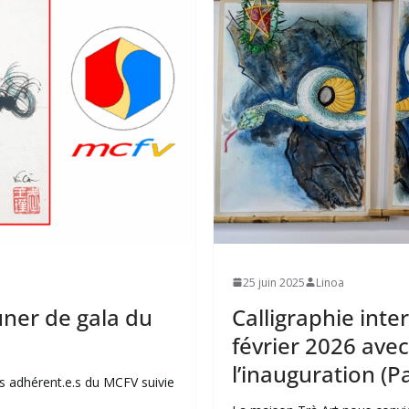
25 juin 2025
Linoa
uner de gala du
Calligraphie inte
février 2026 ave
l’inauguration (P
 adhérent.e.s du MCFV suivie