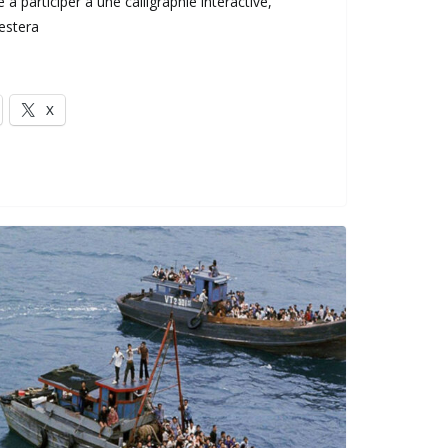
à participer à une calligraphie interactive,
restera
X