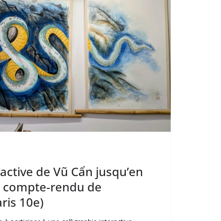
ractive de Vũ Cẩn jusqu’en
c compte-rendu de
aris 10e)