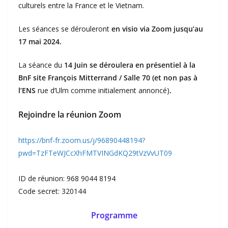
culturels entre la France et le Vietnam.
Les séances se dérouleront
en visio via Zoom jusqu’au
17 mai 2024.
La séance du
14 Juin se déroulera en présentiel à la
BnF site François Mitterrand / Salle 70 (et non pas à
l’ENS
rue d’Ulm
comme initialement annoncé)
.
Rejoindre la réunion Zoom
https://bnf-fr.zoom.us/j/96890448194?
pwd=TzFTeWJCcXhFMTVINGdKQ29tVzVvUT09
ID de réunion: 968 9044 8194
Code secret: 320144
Programme