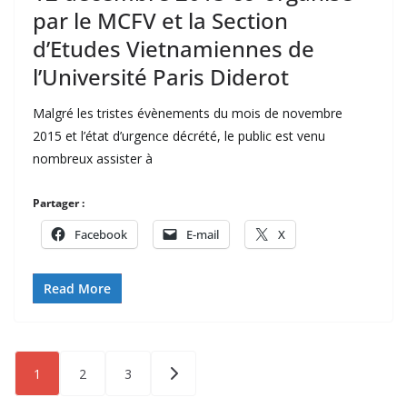
par le MCFV et la Section
d’Etudes Vietnamiennes de
l’Université Paris Diderot
Malgré les tristes évènements du mois de novembre
2015 et l’état d’urgence décrété, le public est venu
nombreux assister à
Partager :
Facebook
E-mail
X
Read More
Pagination
1
2
3
des