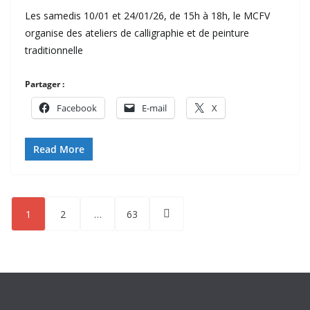
Les samedis 10/01 et 24/01/26, de 15h à 18h, le MCFV
organise des ateliers de calligraphie et de peinture
traditionnelle
Partager :
Facebook
E-mail
X
Read More
Pagination
1
2
…
63
des
publications