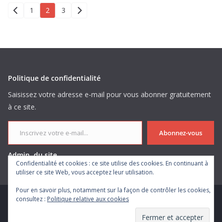
Pagination
1
2
3
des
publications
Politique de confidentialité
Saisissez votre adresse e-mail pour vous abonner gratuitement
à ce site.
Inscrivez votre e-mail...
Abonnez-vous
Admin. du site
Confidentialité et cookies : ce site utilise des cookies. En continuant à
utiliser ce site Web, vous acceptez leur utilisation.
Pour en savoir plus, notamment sur la façon de contrôler les cookies,
consultez :
Politique relative aux cookies
Copyright © 2026
. Tous droits réservés.