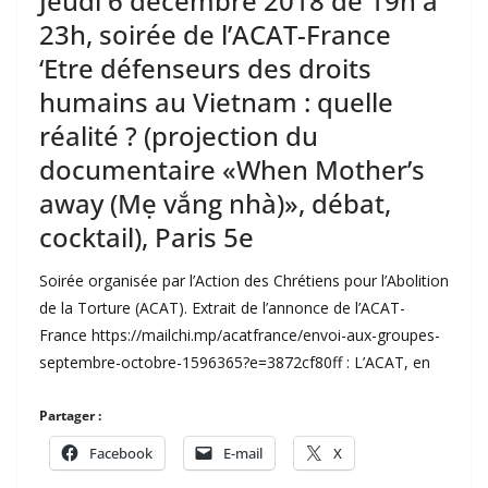
Jeudi 6 décembre 2018 de 19h à
23h, soirée de l’ACAT-France
‘Etre défenseurs des droits
humains au Vietnam : quelle
réalité ? (projection du
documentaire «When Mother’s
away (Mẹ vắng nhà)», débat,
cocktail), Paris 5e
Soirée organisée par l’Action des Chrétiens pour l’Abolition
de la Torture (ACAT). Extrait de l’annonce de l’ACAT-
France https://mailchi.mp/acatfrance/envoi-aux-groupes-
septembre-octobre-1596365?e=3872cf80ff : L’ACAT, en
Partager :
Facebook
E-mail
X