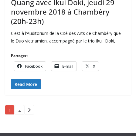
Quang avec Ikui Doki, jeudi 29
novembre 2018 à Chambéry
(20h-23h)
C’est à l’Auditorium de la Cité des Arts de Chambéry que
le Duo vietnamien, accompagné par le trio Ikui Doki,
Partager :
Facebook
E-mail
X
Read More
Pagination
1
2
des
publications