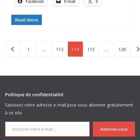
Facebook
E-mail
X
Read More
Pagination
1
…
113
114
115
…
126
des
publications
Politique de confidentialité
Saisissez votre adresse e-mail pour vous abonner gratuitement
à ce site.
Inscrivez votre e-mail...
Abonnez-vous