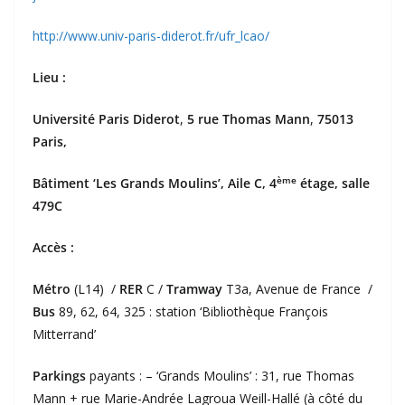
http://www.univ-paris-diderot.fr/ufr_lcao/
Lieu :
Université Paris Diderot
,
5 rue Thomas Mann
,
75013
Paris,
ème
Bâtiment ‘Les Grands Moulins’, Aile C, 4
étage, salle
479C
Accès :
Métro
(L14) /
RER
C /
Tramway
T3a, Avenue de France /
Bus
89, 62, 64, 325 : station ‘Bibliothèque François
Mitterrand’
Parkings
payants : – ‘Grands Moulins’ : 31, rue Thomas
Mann + rue Marie-Andrée Lagroua Weill-Hallé (à côté du