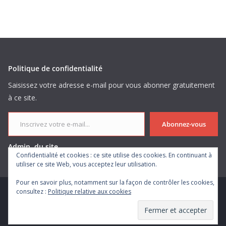
Politique de confidentialité
Saisissez votre adresse e-mail pour vous abonner gratuitement
à ce site.
Inscrivez votre e-mail...
Abonnez-vous
Admin. du site
Confidentialité et cookies : ce site utilise des cookies. En continuant à
utiliser ce site Web, vous acceptez leur utilisation.
Pour en savoir plus, notamment sur la façon de contrôler les cookies,
consultez :
Politique relative aux cookies
Copyright © 2026
. Tous droits réservés.
Theme
ColorMag
par ThemeGrill. Propulsé par
WordPress
.