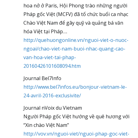
hoa nở ở Paris, Hội Phong trào những người
Pháp gốc Việt (MCFV) đã tổ chức buổi ca nhạc
Chào Việt Nam để gây quỹ và quảng bá văn
hóa Việt tại Pháp….
http://quehuongonline.vn/nguoi-viet-o-nuoc-
ngoai/chao-viet-nam-buoi-nhac-quang-cao-
van-hoa-viet-tai-phap-
20160426101608094.htm
Journal Bel7Info
http://www.bel7infos.eu/bonjour-vietnam-le-
24-avril-2016-exclusivite/
Journal nVoix du Vietnam
Người Pháp gốc Việt hướng về quê hương với
“Xin chào Việt Nam”
http://vov.vn/nguoi-viet/nguoi-phap-goc-viet-