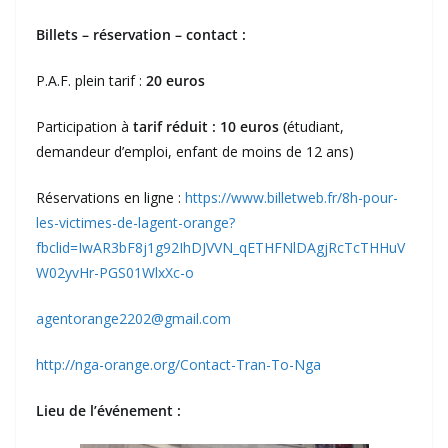
Billets – réservation – contact :
P.A.F. plein tarif :
20 euros
Participation à
tarif réduit : 10 euros (
étudiant,
demandeur d’emploi, enfant de moins de 12 ans)
Réservations en ligne :
https://www.billetweb.fr/8h-pour-
les-victimes-de-lagent-orange?
fbclid=IwAR3bF8j1g92IhDJVVN_qETHFNlDAgjRcTcTHHuV
W02yvHr-PGS01WlxXc-o
agentorange2202@gmail.com
http://nga-orange.org/Contact-Tran-To-Nga
Lieu de l’événement :