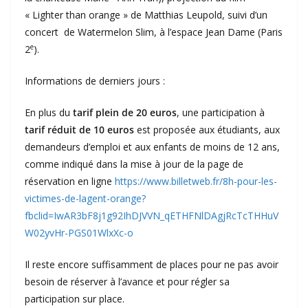
« Lighter than orange » de Matthias Leupold, suivi d’un
concert de Watermelon Slim, à l’espace Jean Dame (Paris
e
2
).
Informations de derniers jours :
En plus du
tarif plein de 20 euros
, une participation à
tarif réduit de 10 euros
est proposée aux étudiants, aux
demandeurs d’emploi et aux enfants de moins de 12 ans,
comme indiqué dans la mise à jour de la page de
réservation en ligne
https://www.billetweb.fr/8h-pour-les-
victimes-de-lagent-orange?
fbclid=IwAR3bF8j1g92IhDJVVN_qETHFNlDAgjRcTcTHHuV
W02yvHr-PGS01WlxXc-o
Il reste encore suffisamment de places pour ne pas avoir
besoin de réserver à l’avance et pour régler sa
participation sur place.