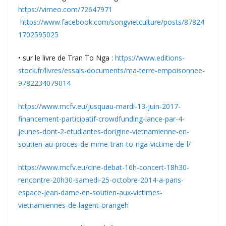
https://vimeo.com/72647971
https://www.facebook.com/songvietculture/posts/87824
1702595025
• sur le livre de Tran To Nga :
https://www.editions-
stock.fr/livres/essais-documents/ma-terre-empoisonnee-
9782234079014
https://www.mcfv.eu/jusquau-mardi-13-juin-2017-
financement-participatif-crowdfunding-lance-par-4-
jeunes-dont-2-etudiantes-dorigine-vietnamienne-en-
soutien-au-proces-de-mme-tran-to-nga-victime-de-l/
https://www.mcfv.eu/cine-debat-16h-concert-18h30-
rencontre-20h30-samedi-25-octobre-2014-a-paris-
espace-jean-dame-en-soutien-aux-victimes-
vietnamiennes-de-lagent-orange
h