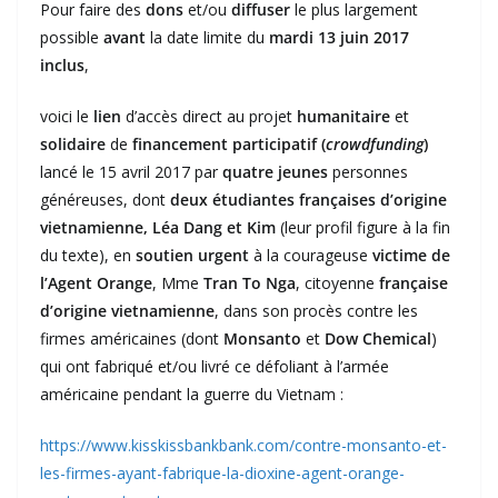
Pour faire des
dons
et/ou
diffuser
le plus largement
possible
avant
la date limite du
mardi 13 juin 2017
inclus
,
voici le
lien
d’accès direct au projet
humanitaire
et
solidaire
de
financement participatif (
crowdfunding
)
lancé le 15 avril 2017 par
quatre jeunes
personnes
généreuses, dont
deux étudiantes françaises
d’origine
vietnamienne, Léa Dang et Kim
(leur profil figure à la fin
du texte), en
soutien
urgent
à la courageuse
victime de
l’Agent Orange
, Mme
Tran To Nga
, citoyenne
française
d’origine vietnamienne
, dans son procès contre les
firmes américaines (dont
Monsanto
et
Dow Chemical
)
qui ont fabriqué et/ou livré ce défoliant à l’armée
américaine pendant la guerre du Vietnam :
https://www.kisskissbankbank.com/contre-monsanto-et-
les-firmes-ayant-fabrique-la-dioxine-agent-orange-