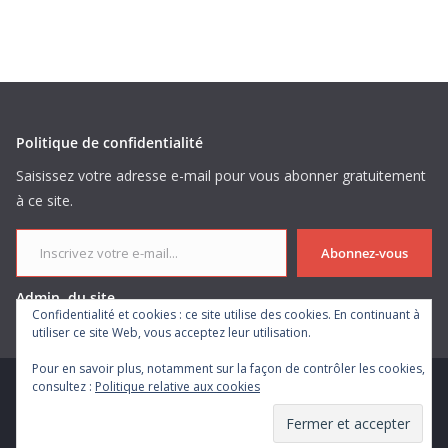
Politique de confidentialité
Saisissez votre adresse e-mail pour vous abonner gratuitement
à ce site.
Inscrivez votre e-mail...
Abonnez-vous
Admin. du site
Confidentialité et cookies : ce site utilise des cookies. En continuant à
utiliser ce site Web, vous acceptez leur utilisation.
Pour en savoir plus, notamment sur la façon de contrôler les cookies,
consultez :
Politique relative aux cookies
Copyright © 2026
. Tous droits réservés.
Theme
ColorMag
par ThemeGrill. Propulsé par
WordPress
.