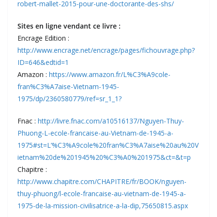
robert-mallet-2015-pour-une-doctorante-des-shs/
Sites en ligne vendant ce livre :
Encrage Edition :
http://www.encrage.net/encrage/pages/fichouvrage.php?
ID=646&edtid=1
Amazon :
https://www.amazon.fr/L%C3%A9cole-
fran%C3%A7aise-Vietnam-1945-
1975/dp/2360580779/ref=sr_1_1?
Fnac :
http://livre.fnac.com/a10516137/Nguyen-Thuy-
Phuong-L-ecole-francaise-au-Vietnam-de-1945-a-
1975#st=L’%C3%A9cole%20fran%C3%A7aise%20au%20V
ietnam%20de%201945%20%C3%A0%201975&ct=&t=p
Chapitre :
http://www.chapitre.com/CHAPITRE/fr/BOOK/nguyen-
thuy-phuong/l-ecole-francaise-au-vietnam-de-1945-a-
1975-de-la-mission-civilisatrice-a-la-dip,75650815.aspx