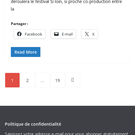
déroulera le festival Si loin, si proche co-production entre
la
Partager :
Facebook
E-mail
X
Read More
Pagination
1
2
…
19
des
publications
Politique de confidentialité
Saisissez votre adresse e-mail pour vous abonner gratuitement