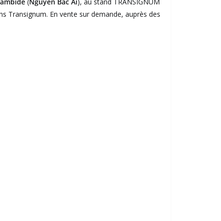
tambide
(
Nguyen Bac Ai
), au stand TRANSIGNUM
ons Transignum. En vente sur demande, auprès des