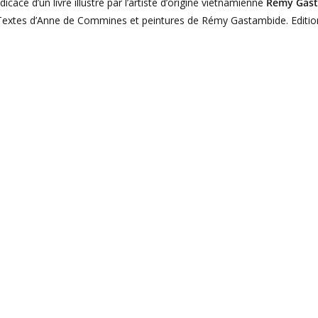
dicace d’un livre illustré par l’artiste d’origine vietnamienne
Remy Gas
. Textes d’Anne de Commines et peintures de Rémy Gastambide. Editi