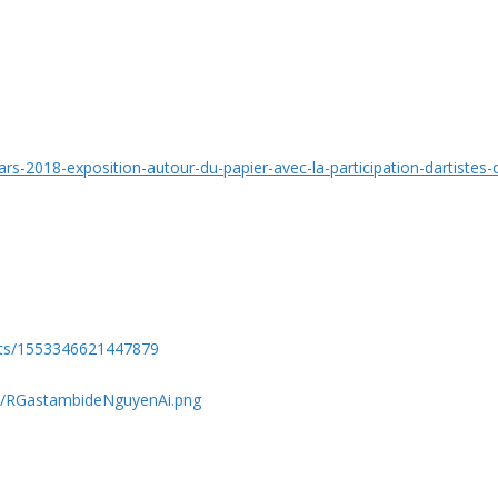
rs-2018-exposition-autour-du-papier-avec-la-participation-dartistes
ts/1553346621447879
2/RGastambideNguyenAi.png