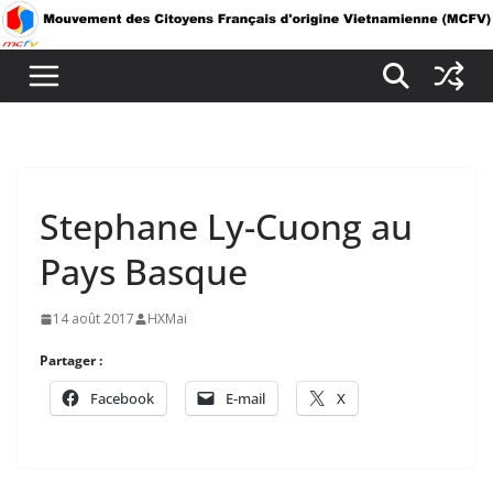
Passer
au
contenu
Stephane Ly-Cuong au
Pays Basque
14 août 2017
HXMai
Partager :
Facebook
E-mail
X