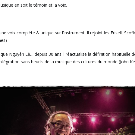
ique en soit le témoin et la voix.
ne voix complète & unique sur l’instrument. Il rejoint les Frisell, Sc
mes)
ue Nguyên Lê… depuis 30 ans il réactualise la définition habituelle de
e l’intégration sans heurts de la musique des cultures du monde (John K