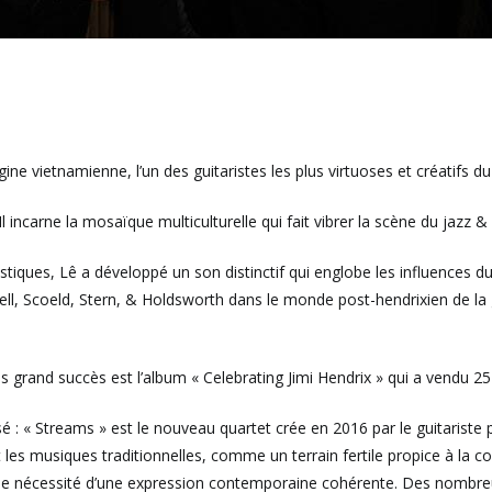
ne vietnamienne, l’un des guitaristes les plus virtuoses et créatifs d
 incarne la mosaïque multiculturelle qui fait vibrer la scène du jazz & 
tiques, Lê a développé un son distinctif qui englobe les influences d
isell, Scoeld, Stern, & Holdsworth dans le monde post-hendrixien de la
lus grand succès est l’album « Celebrating Jimi Hendrix » qui a vendu 
sé : « Streams » est le nouveau quartet crée en 2016 par le guitariste 
 les musiques traditionnelles, comme un terrain fertile propice à la c
e nécessité d’une expression contemporaine cohérente. Des nombreux 