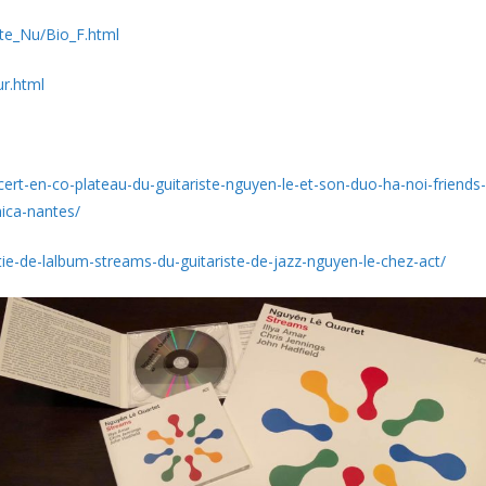
ite_Nu/Bio_F.html
ur.html
rt-en-co-plateau-du-guitariste-nguyen-le-et-son-duo-ha-noi-friend
ica-nantes/
ie-de-lalbum-streams-du-guitariste-de-jazz-nguyen-le-chez-act/