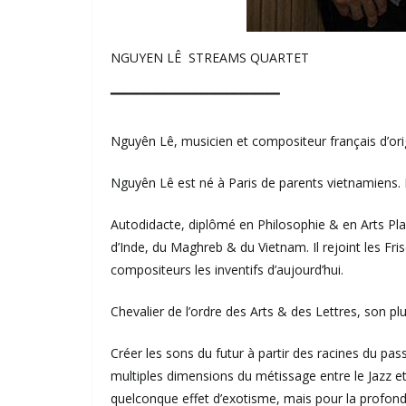
NGUYEN LÊ STREAMS QUARTET
▔▔▔▔▔▔▔▔▔▔▔▔▔▔▔▔▔
Nguyên Lê, musicien et compositeur français d’origi
Nguyên Lê est né à Paris de parents vietnamiens. Il
Autodidacte, diplômé en Philosophie & en Arts Plas
d’Inde, du Maghreb & du Vietnam. Il rejoint les Fr
compositeurs les inventifs d’aujourd’hui.
Chevalier de l’ordre des Arts & des Lettres, son p
Créer les sons du futur à partir des racines du pas
multiples dimensions du métissage entre le Jazz et
quelconque effet d’exotisme, mais pour la profond