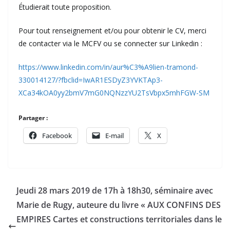
Étudierait toute proposition.
Pour tout renseignement et/ou pour obtenir le CV, merci
de contacter via le MCFV ou se connecter sur Linkedin :
https://www.linkedin.com/in/aur%C3%A9lien-tramond-
330014127/?fbclid=IwAR1ESDyZ3YVKTAp3-
XCa34kOA0yy2bmV7mG0NQNzzYU2TsVbpx5mhFGW-SM
Partager :
Facebook
E-mail
X
Jeudi 28 mars 2019 de 17h à 18h30, séminaire avec
Marie de Rugy, auteure du livre « AUX CONFINS DES
EMPIRES Cartes et constructions territoriales dans le