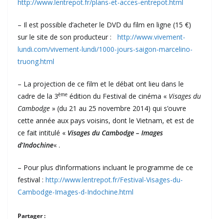
http://www.lentrepot.fr/plans-et-acces-entrepot.html
– Il est possible d’acheter le DVD du film en ligne (15 €)
sur le site de son producteur :
http://www.vivement-
lundi.com/vivement-lundi/1000-jours-saigon-marcelino-
truong.html
– La projection de ce film et le débat ont lieu dans le
ème
cadre de la 3
édition du Festival de cinéma «
Visages du
Cambodge
» (du 21 au 25 novembre 2014) qui s’ouvre
cette année aux pays voisins, dont le Vietnam, et est de
ce fait intitulé «
Visages du Cambodge – Images
d’Indochine
« .
– Pour plus d’informations incluant le programme de ce
festival :
http://www.lentrepot.fr/Festival-Visages-du-
Cambodge-Images-d-Indochine.html
Partager :