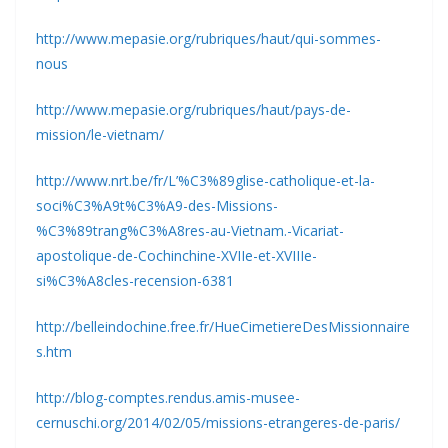
http://www.mepasie.org/rubriques/haut/qui-sommes-
nous
http://www.mepasie.org/rubriques/haut/pays-de-
mission/le-vietnam/
http://www.nrt.be/fr/L’%C3%89glise-catholique-et-la-
soci%C3%A9t%C3%A9-des-Missions-
%C3%89trang%C3%A8res-au-Vietnam.-Vicariat-
apostolique-de-Cochinchine-XVIIe-et-XVIIIe-
si%C3%A8cles-recension-6381
http://belleindochine.free.fr/HueCimetiereDesMissionnaire
s.htm
http://blog-comptes.rendus.amis-musee-
cernuschi.org/2014/02/05/missions-etrangeres-de-paris/