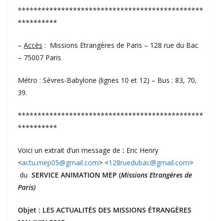
***********************************************
**********
–
Accès
: Missions Etrangères de Paris – 128 rue du Bac
– 75007 Paris
Métro : Sèvres-Babylone (lignes 10 et 12) – Bus : 83, 70,
39.
***********************************************
**********
Voici un extrait d’un message de
:
Eric Henry
<
actu.mep05@gmail.com
> <
128ruedubac@gmail.com
>
du
SERVICE ANIMATION MEP (
Missions Etrangères de
Paris)
Objet :
LES ACTUALITÉS DES MISSIONS ÉTRANGÈRES