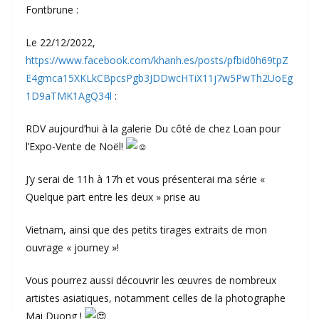
Fontbrune :
Le 22/12/2022,
https://www.facebook.com/khanh.es/posts/pfbid0h69tpZ
E4gmca15XKLkCBpcsPgb3JDDwcHTiX11j7w5PwTh2UoEg
1D9aTMK1AgQ34l
:
RDV aujourd’hui à la galerie Du côté de chez Loan pour
l’Expo-Vente de Noël!
J’y serai de 11h à 17h et vous présenterai ma série «
Quelque part entre les deux
» prise au
Vietnam, ainsi que des petits tirages extraits de mon
ouvrage « journey »!
Vous pourrez aussi découvrir les œuvres de nombreux
artistes asiatiques, notamment celles de la photographe
Mai Duong !