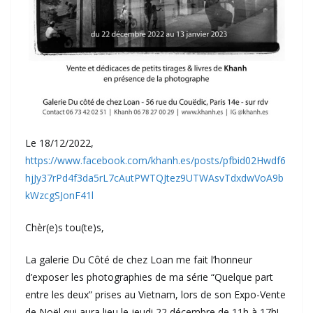
Le 18/12/2022,
https://www.facebook.com/khanh.es/posts/pfbid02Hwdf6
hjJy37rPd4f3da5rL7cAutPWTQJtez9UTWAsvTdxdwVoA9b
kWzcgSJonF41l
Chèr(e)s tou(te)s,
La galerie Du Côté de chez Loan me fait l’honneur
d’exposer les photographies de ma série “Quelque part
entre les deux” prises au Vietnam, lors de son Expo-Vente
de Noël qui aura lieu le jeudi 22 décembre de 11h à 17h!