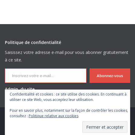
Politique de confidentialité
Saisissez votre adresse e-mail pour vous abonner gratuitement
à ce site.
Inscrivez votre e-mail...
Abonnez-vous
Admin. du site
Confidentialité et cookies : ce site utilise des cookies. En continuant à
utiliser ce site Web, vous acceptez leur utilisation.
Pour en savoir plus, notamment sur la façon de contrôler les cookies,
consultez :
Politique relative aux cookies
Copyright © 2026
. Tous droits réservés.
Theme
ColorMag
par ThemeGrill. Propulsé par
WordPress
.