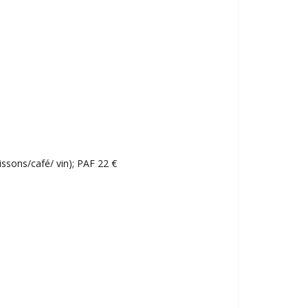
issons/café/ vin); PAF
22 €