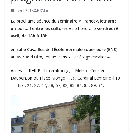
1 avril 2018
HXMai
La prochaine séance du
séminaire « France-Vietnam :
un portail entre les cultures »
se tiendra le
vendredi 6
avril, de 16h à 18h,
en
salle Cavaillès
de
l’École normale supérieure
(
ENS
),
au
45 rue d’Ulm
, 75005 Paris – 1er étage escalier A.
Accès
: – RER B : Luxembourg ; – Métro : Censier-
Daubenton ou Place Monge (l.7) ; Cardinal Lemoine (l.10)
; – Bus : 21, 27, 47, 38, 67, 82, 83, 84, 85, 89, 91.