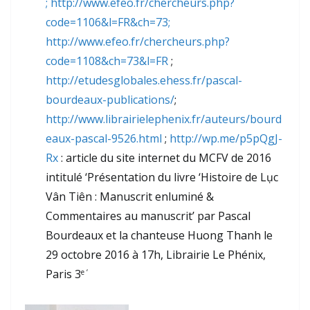
;
http://www.efeo.fr/chercheurs.php?
code=1106&l=FR&ch=73;
http://www.efeo.fr/chercheurs.php?
code=1108&ch=73&l=FR
;
http://etudesglobales.ehess.fr/pascal-
bourdeaux-publications/
;
http://www.librairielephenix.fr/auteurs/bourd
eaux-pascal-9526.html
;
http://wp.me/p5pQgJ-
Rx
: article du site internet du MCFV de 2016
intitulé ‘Présentation du livre ‘Histoire de Lục
Vân Tiên : Manuscrit enluminé &
Commentaires au manuscrit’ par Pascal
Bourdeaux et la chanteuse Huong Thanh le
29 octobre 2016 à 17h, Librairie Le Phénix,
Paris 3
e ‘