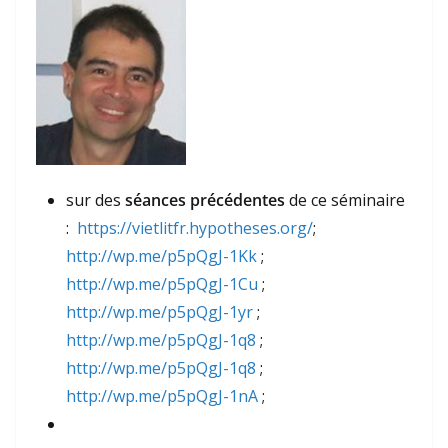
sur des
séances précédentes
de ce séminaire
:
https://vietlitfr.hypotheses.org/
;
http://wp.me/p5pQgJ-1Kk
;
http://wp.me/p5pQgJ-1Cu
;
http://wp.me/p5pQgJ-1yr
;
http://wp.me/p5pQgJ-1q8
;
http://wp.me/p5pQgJ-1q8
;
http://wp.me/p5pQgJ-1nA
;