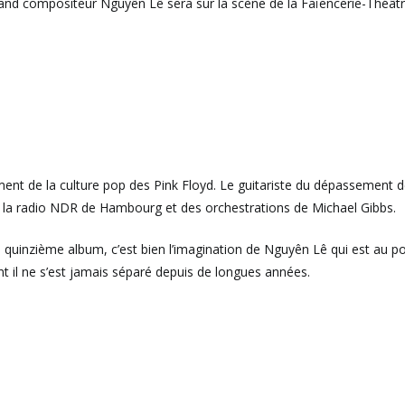
and compositeur Nguyên Lê sera sur la scène de la Faïencerie-Théâtr
nt de la culture pop des Pink Floyd. Le guitariste du dépassement de
la radio NDR de Hambourg et des orchestrations de Michael Gibbs.
uinzième album, c’est bien l’imagination de Nguyên Lê qui est au pou
nt il ne s’est jamais séparé depuis de longues années.