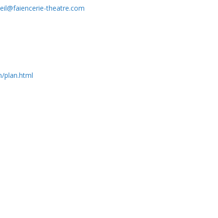
eil@faiencerie-theatre.com
m/plan.html