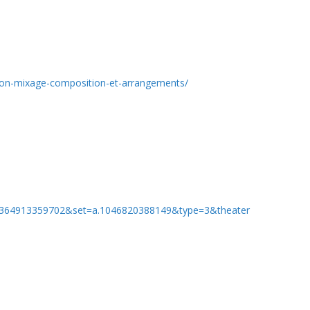
tion-mixage-composition-et-arrangements/
05364913359702&set=a.1046820388149&type=3&theater