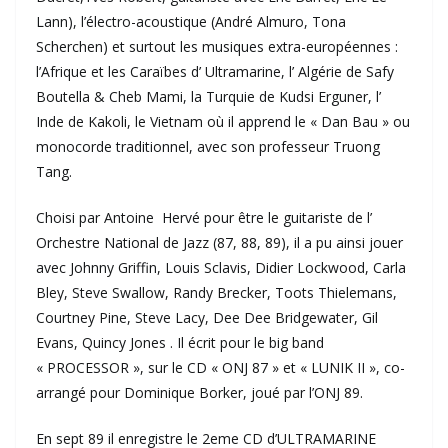
Lann), l’électro-acoustique (André Almuro, Tona
Scherchen) et surtout les musiques extra-européennes :
l’Afrique et les Caraïbes d’ Ultramarine, l’ Algérie de Safy
Boutella & Cheb Mami, la Turquie de Kudsi Erguner, l’
Inde de Kakoli, le Vietnam où il apprend le « Dan Bau » ou
monocorde traditionnel, avec son professeur Truong
Tang.
Choisi par Antoine Hervé pour être le guitariste de l’
Orchestre National de Jazz (87, 88, 89), il a pu ainsi jouer
avec Johnny Griffin, Louis Sclavis, Didier Lockwood, Carla
Bley, Steve Swallow, Randy Brecker, Toots Thielemans,
Courtney Pine, Steve Lacy, Dee Dee Bridgewater, Gil
Evans, Quincy Jones . Il écrit pour le big band
« PROCESSOR », sur le CD « ONJ 87 » et « LUNIK II », co-
arrangé pour Dominique Borker, joué par l’ONJ 89.
En sept 89 il enregistre le 2eme CD d’ULTRAMARINE