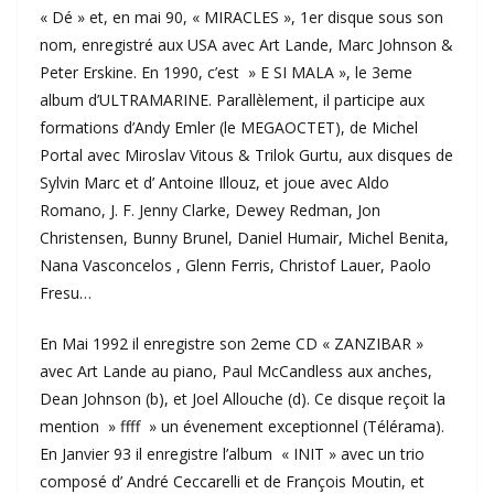
« Dé » et, en mai 90, « MIRACLES », 1er disque sous son
nom, enregistré aux USA avec Art Lande, Marc Johnson &
Peter Erskine. En 1990, c’est » E SI MALA », le 3eme
album d’ULTRAMARINE. Parallèlement, il participe aux
formations d’Andy Emler (le MEGAOCTET), de Michel
Portal avec Miroslav Vitous & Trilok Gurtu, aux disques de
Sylvin Marc et d’ Antoine Illouz, et joue avec Aldo
Romano, J. F. Jenny Clarke, Dewey Redman, Jon
Christensen, Bunny Brunel, Daniel Humair, Michel Benita,
Nana Vasconcelos , Glenn Ferris, Christof Lauer, Paolo
Fresu…
En Mai 1992 il enregistre son 2eme CD « ZANZIBAR »
avec Art Lande au piano, Paul McCandless aux anches,
Dean Johnson (b), et Joel Allouche (d). Ce disque reçoit la
mention » ffff » un évenement exceptionnel (Télérama).
En Janvier 93 il enregistre l’album « INIT » avec un trio
composé d’ André Ceccarelli et de François Moutin, et