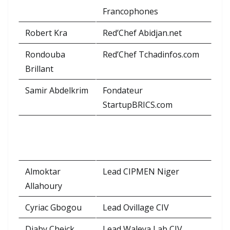
Francophones
Robert Kra
Red’Chef Abidjan.net
Rondouba
Red’Chef Tchadinfos.com
Brillant
Samir Abdelkrim
Fondateur
StartupBRICS.com
Almoktar
Lead CIPMEN Niger
Allahoury
Cyriac Gbogou
Lead Ovillage CIV
Diaby Cheick
Lead Waleya Lab CIV