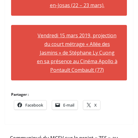
en-Josas (22 – 23 mars).
Vendredi 15 mars 2019, projection
du court métrage « Allée des
Jasmins » de Stéphane Ly Cuong
en sa présence au Cinéma Apollo à
Pontault Combault (77)
Partager :
Facebook
E-mail
X
Communiqué du MCFV sur le projet « ZES » au