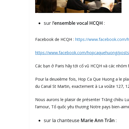
sur l
‘ensemble vocal HCQH
:
Facebook de HCQH :
https://www.facebook.com/
https://www.facebook.com/hopcaquehuong/posts
Các bạn ở Paris hãy tới cổ vũ HCQH và các nhóm 
Pour la deuxième fois, Hop Ca Que Huong a le plaisi
du Canal St Martin, exactement à La voûte 127, 1
Nous aurons le plaisir de présenter Trăng chiều 
l’amour, Tổ quốc yêu thương Notre pays bien-aimé
sur la chanteuse
Marie Ann Trân
: