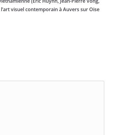
 vietnamienne (Éric Huynh, Jean-Pierre Vong,
r l’art visuel contemporain à Auvers sur Oise