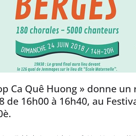
op Ca Quê Huong » donne un ré
 de 16h00 à 16h40, au Festiva
0è.