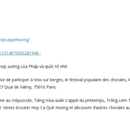
hopcaquehuong/
/1314875605281946 :
hợp xướng của Pháp và quốc tế nhé:
r de participer à Voix sur berges, le festival populaire des chorales,
27 Quai de Valmy, 75010 Paris.
Lune au crépuscule, Tiếng mùa xuân L’appel du printemps, Trống cơm 
. Venez écouter Hop Ca Quê Hương et découvrir d’autres chorales au