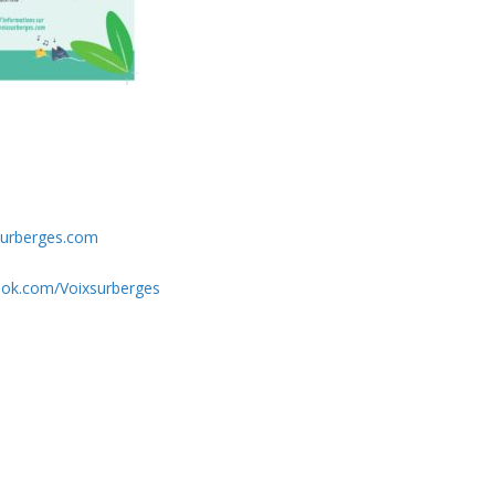
surberges.com
ook.com/Voixsurberges