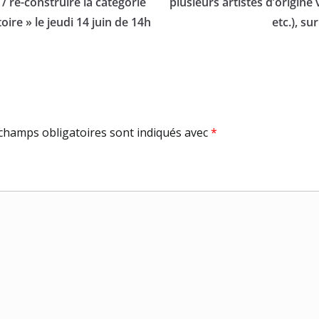
/ re-construire la catégorie
plusieurs artistes d’origine
toire » le jeudi 14 juin de 14h
etc.), su
champs obligatoires sont indiqués avec
*