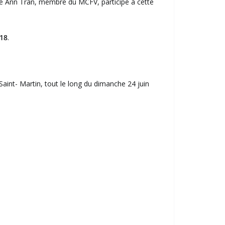
ie Ann Trân, membre du MCFV, participe à cette
018
.
aint- Martin, tout le long du dimanche 24 juin