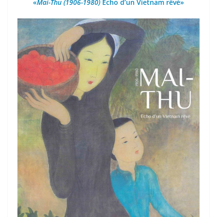
«
Mai-Thu (1906-1980)
Écho d’un Vietnam rêvé»