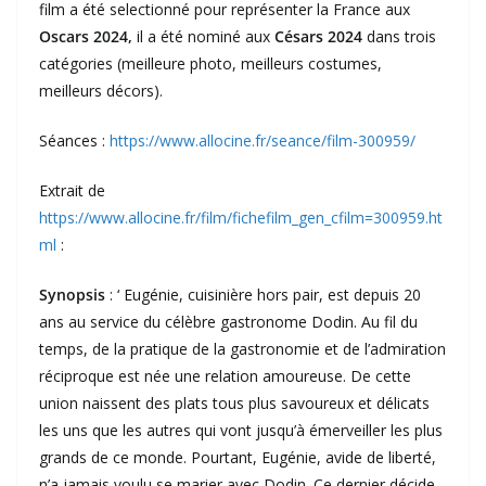
film a été selectionné pour représenter la France aux
Oscars 2024,
il a été nominé aux
Césars 2024
dans trois
catégories (meilleure photo, meilleurs costumes,
meilleurs décors).
⁠Séances :
https://www.allocine.fr/seance/film-300959/
Extrait de
https://www.allocine.fr/film/fichefilm_gen_cfilm=300959.ht
ml
:
Synopsis
: ‘ Eugénie, cuisinière hors pair, est depuis 20
ans au service du célèbre gastronome Dodin. Au fil du
temps, de la pratique de la gastronomie et de l’admiration
réciproque est née une relation amoureuse. De cette
union naissent des plats tous plus savoureux et délicats
les uns que les autres qui vont jusqu’à émerveiller les plus
grands de ce monde. Pourtant, Eugénie, avide de liberté,
n’a jamais voulu se marier avec Dodin. Ce dernier décide