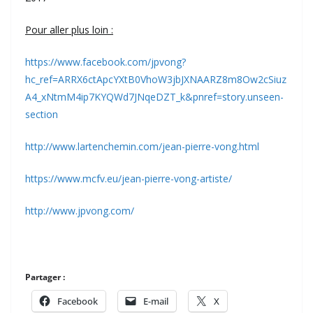
Pour aller plus loin :
https://www.facebook.com/jpvong?
hc_ref=ARRX6ctApcYXtB0VhoW3jbJXNAARZ8m8Ow2cSiuz
A4_xNtmM4ip7KYQWd7JNqeDZT_k&pnref=story.unseen-
section
http://www.lartenchemin.com/jean-pierre-vong.html
https://www.mcfv.eu/jean-pierre-vong-artiste/
http://www.jpvong.com/
Partager :
Facebook
E-mail
X