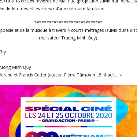
5/10 à 16 h
:
Les Rivières
de Mai Hua (projection suivie d’un débat ave
gnée de femmes et les enjeux d’une mémoire familiale.
****************************
 poésie et de la musique à travers 4 courts-métrages (suivis d’une di
réalisateur Truong Minh Quy).
Thy
ruong Minh Quy
urand et Francis Cutter (auteur: Pierre Tâm-Anh Lê Khac) … »