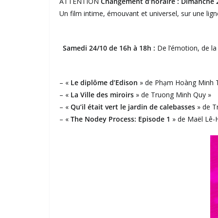
ATTENTION
Changement d’horaire : Dimanche 2
Un film intime, émouvant et universel, sur une li
Samedi 24/10 de 16h à 18h :
De l’émotion, de la
– «
Le diplôme d’Edison
» de Phạm Hoàng Minh 
– «
La Ville des miroirs
» de Truong Minh Quy »
– «
Qu’il était vert le jardin de calebasses
» de T
– «
The Nodey Process: Episode 1
» de Maël Lê-H