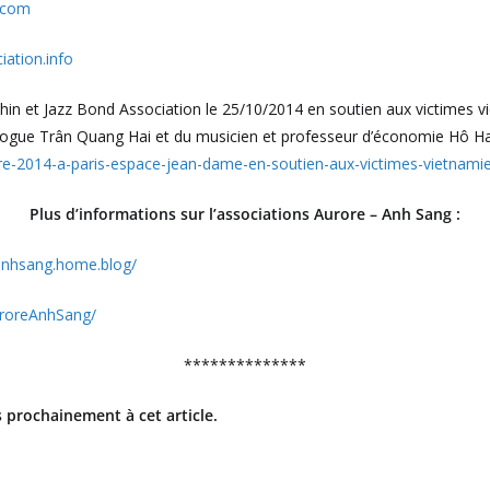
.com
ation.info
Béhin et Jazz Bond Association le 25/10/2014 en soutien aux victimes 
ogue Trân Quang Hai et du musicien et professeur d’économie Hô H
e-2014-a-paris-espace-jean-dame-en-soutien-aux-victimes-vietnami
Plus d’informations sur l’associations Aurore – Anh Sang :
eanhsang.home.blog/
roreAnhSang/
**************
 prochainement à cet article.