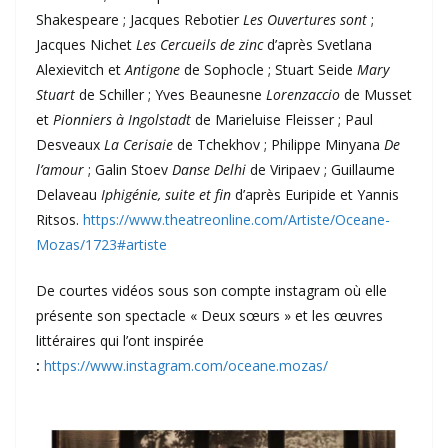
Shakespeare ; Jacques Rebotier
Les Ouvertures sont
;
Jacques Nichet
Les Cercueils de zinc
d’après Svetlana
Alexievitch et
Antigone
de Sophocle ; Stuart Seide
Mary
Stuart
de Schiller ; Yves Beaunesne
Lorenzaccio
de Musset
et
Pionniers à Ingolstadt
de Marieluise Fleisser ; Paul
Desveaux
La Cerisaie
de Tchekhov ; Philippe Minyana
De
l’amour
; Galin Stoev
Danse Delhi
de Viripaev ; Guillaume
Delaveau
Iphigénie, suite et fin
d’après Euripide et Yannis
Ritsos.
https://www.theatreonline.com/Artiste/Oceane-
Mozas/1723#artiste
De courtes vidéos sous son compte instagram où elle
présente son spectacle « Deux sœurs » et les œuvres
littéraires qui l’ont inspirée
:
https://www.instagram.com/oceane.mozas/