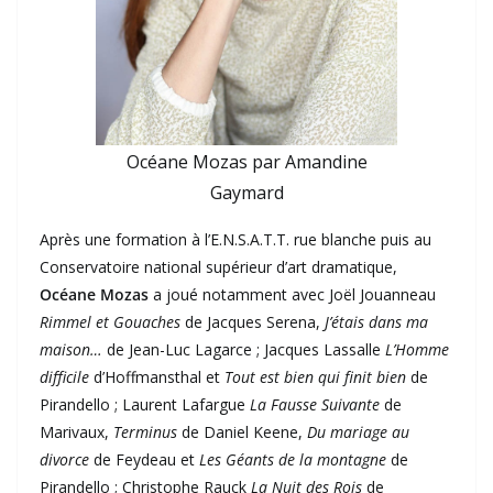
Océane Mozas par Amandine
Gaymard
Après une formation à l’E.N.S.A.T.T. rue blanche puis au
Conservatoire national supérieur d’art dramatique,
Océane Mozas
a joué notamment avec Joël Jouanneau
Rimmel et Gouaches
de Jacques Serena,
J’étais dans ma
maison…
de Jean-Luc Lagarce ; Jacques Lassalle
L’Homme
difficile
d’Hoffmansthal et
Tout est bien qui finit bien
de
Pirandello ; Laurent Lafargue
La Fausse Suivante
de
Marivaux,
Terminus
de Daniel Keene,
Du mariage au
divorce
de Feydeau et
Les Géants de la montagne
de
Pirandello ; Christophe Rauck
La Nuit des Rois
de