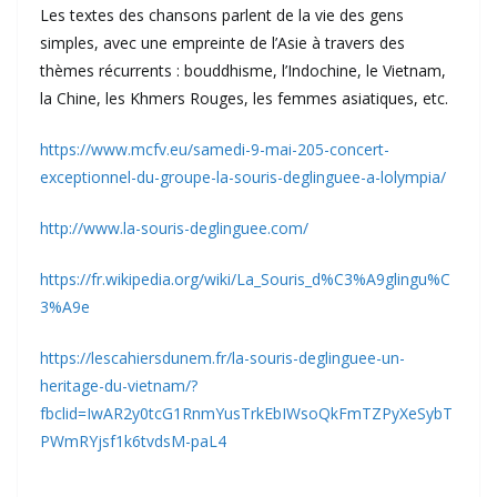
Les textes des chansons parlent de la vie des gens
simples, avec une empreinte de l’Asie à travers des
thèmes récurrents : bouddhisme, l’Indochine, le Vietnam,
la Chine, les Khmers Rouges, les femmes asiatiques, etc.
https://www.mcfv.eu/samedi-9-mai-205-concert-
exceptionnel-du-groupe-la-souris-deglinguee-a-lolympia/
http://www.la-souris-deglinguee.com/
https://fr.wikipedia.org/wiki/La_Souris_d%C3%A9glingu%C
3%A9e
https://lescahiersdunem.fr/la-souris-deglinguee-un-
heritage-du-vietnam/?
fbclid=IwAR2y0tcG1RnmYusTrkEbIWsoQkFmTZPyXeSybT
PWmRYjsf1k6tvdsM-paL4