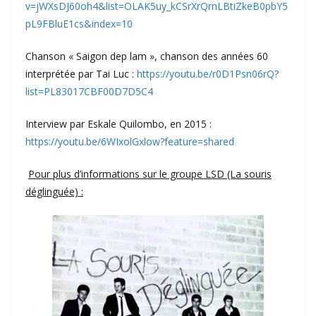
v=jWXsDJ60oh4&list=OLAK5uy_kCSrXrQrnLBtiZkeB0pbY5
pL9FBluE1cs&index=10
Chanson « Saigon dep lam », chanson des années 60
interprétée par Tai Luc :
https://youtu.be/r0D1Psn06rQ?
list=PL83017CBF00D7D5C4
Interview par Eskale Quilombo, en 2015 :
https://youtu.be/6WIxolGxlow?feature=shared
Pour plus d’informations sur le groupe LSD (La souris
déglinguée) :