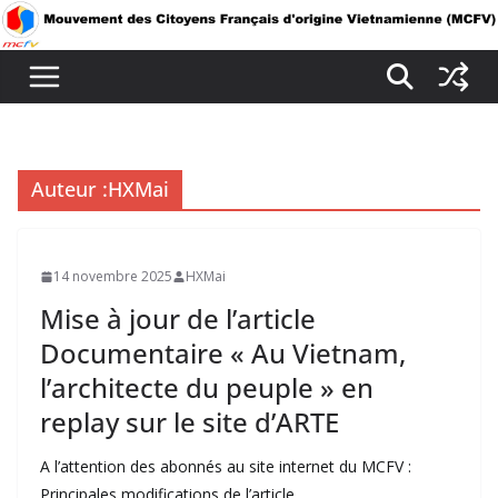
Passer
au
contenu
Auteur :
HXMai
14 novembre 2025
HXMai
Mise à jour de l’article
Documentaire « Au Vietnam,
l’architecte du peuple » en
replay sur le site d’ARTE
A l’attention des abonnés au site internet du MCFV :
Principales modifications de l’article