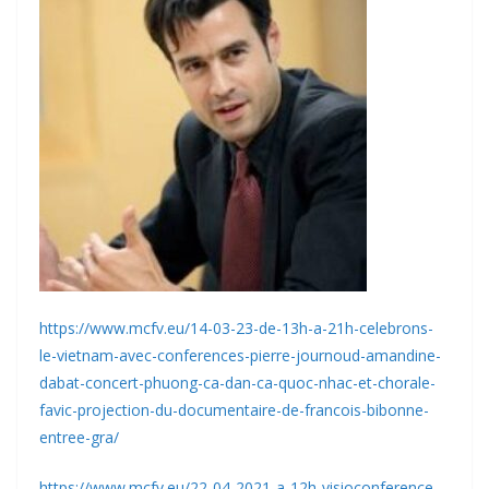
https://www.mcfv.eu/14-03-23-de-13h-a-21h-celebrons-
le-vietnam-avec-conferences-pierre-journoud-amandine-
dabat-concert-phuong-ca-dan-ca-quoc-nhac-et-chorale-
favic-projection-du-documentaire-de-francois-bibonne-
entree-gra/
https://www.mcfv.eu/22-04-2021-a-12h-visioconference-