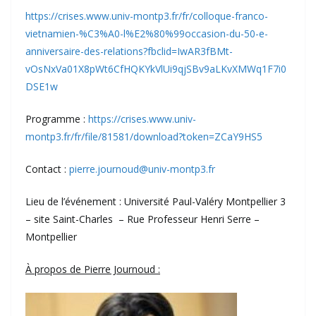
https://crises.www.univ-montp3.fr/fr/colloque-franco-
vietnamien-%C3%A0-l%E2%80%99occasion-du-50-e-
anniversaire-des-relations?fbclid=IwAR3fBMt-
vOsNxVa01X8pWt6CfHQKYkVlUi9qjSBv9aLKvXMWq1F7i0
DSE1w
Programme :
https://crises.www.univ-
montp3.fr/fr/file/81581/download?token=ZCaY9HS5
Contact :
pierre.journoud@univ-montp3.fr
Lieu de l’événement : Université Paul-Valéry Montpellier 3
– site Saint-Charles – Rue Professeur Henri Serre –
Montpellier
À propos de Pierre Journoud :