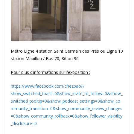
Métro Ligne 4 station Saint Germain des Prés ou Ligne 10
station Mabillon / Bus 70, 86 ou 96
Pour plus d’informations sur l’exposition :
https://www.facebook.com/chezbao/?
show_switched_toast=0&show_invite_to_follow=0&show_
switched_tooltip=0&show_podcast_settings=0&show_co
mmunity_transition=0&show_community_review_changes
=0&show_community_rollback=0&show_follower_visibility
_disclosure=0