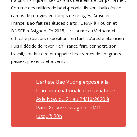
n’a qu’un an quand ses parents décident de fuir par la mer.
Comme des milliers de boat-people, ils sont ballotés de
camps de réfugiés en camps de réfugiés. Arrivé en
France. Bao fait ses études d’arts : DNAP à Toulon et
DNSEP à Avignon. En 2015, il retourne au Vietnam et
effectue plusieurs expositions en tant qu’artiste plasticien.
Puis il décide de revenir en France faire connaître son
travail, son histoire et rappeler les drames des migrants
passés, présents et à venir.
L’artiste Bao Vuong expose à la
Foire internationale d’art asiatique
Asia Now du 21 au 24/10/2020 à
Paris 8e. Vernissage le 20/10
jusqu’à 20h