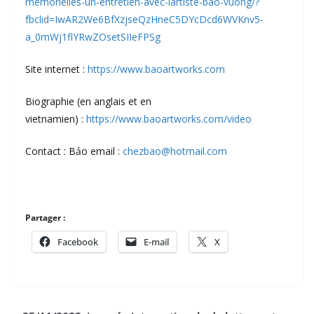
memorielles-un-entretien-avec-lartiste-bao-vuong/?
fbclid=IwAR2We6BfXzjseQzHneC5DYcDcd6WVKnv5-
a_0mWj1flYRwZOsetSIIeFPSg
Site internet :
https://www.baoartworks.com
Biographie (en anglais et en
vietnamien) :
https://www.baoartworks.com/video
Contact : Bảo email :
chezbao@hotmail.com
Partager :
Facebook
E-mail
X