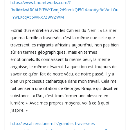
https://www.baoartworks.com/?
fbclid=IwAR0AtPfFWrTwnj2d9nmkQI5O4kuoAyr9dWnLOu
_YwLXcqA55vvRx7Z9WZWM
Extrait d’un entretien avec les Cahiers du Nem : « La mer
que ma famille a traversée, c’est la même que celle que
traversent les migrants africains aujourd’hui, non pas bien
sûr en termes géographiques, mais en termes
émotionnels. Ils connaissent la même peur, la même
angoisse, le même désarroi. La question est toujours de
savoir ce qu’on fait de notre vécu, de notre passé. Il y a
bien un processus cathartique dans mon travail. Cela me
fait penser à une citation de Georges Braque qui disait en
substance : « l’Art, c’est transformer une blessure en
lumière ». Avec mes propres moyens, voilà ce à quoi
j’aspire. »
http://lescahiersdunem.fr/grandes-traversees-