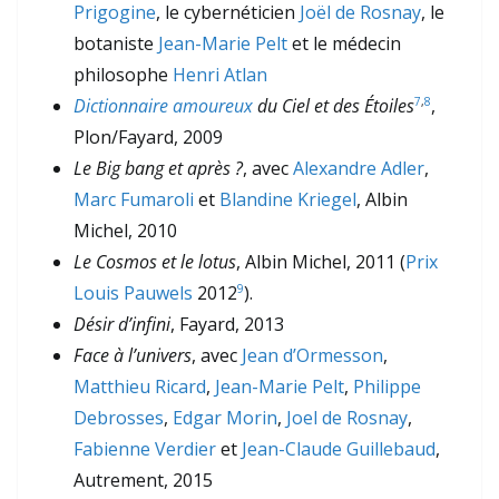
Prigogine
, le cybernéticien
Joël de Rosnay
, le
botaniste
Jean-Marie Pelt
et le médecin
philosophe
Henri Atlan
Dictionnaire amoureux
du Ciel et des Étoiles
,
7
,
8
Plon/Fayard, 2009
Le Big bang et après ?
, avec
Alexandre Adler
,
Marc Fumaroli
et
Blandine Kriegel
, Albin
Michel, 2010
Le Cosmos et le lotus
, Albin Michel, 2011 (
Prix
Louis Pauwels
2012
).
9
Désir d’infini
, Fayard, 2013
Face à l’univers
, avec
Jean d’Ormesson
,
Matthieu Ricard
,
Jean-Marie Pelt
,
Philippe
Debrosses
,
Edgar Morin
,
Joel de Rosnay
,
Fabienne Verdier
et
Jean-Claude Guillebaud
,
Autrement, 2015