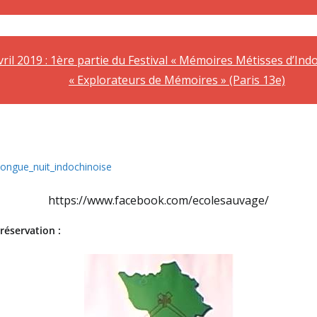
ril 2019 : 1ère partie du Festival « Mémoires Métisses d’Indo
« Explorateurs de Mémoires » (Paris 13e)
longue_nuit_indochinoise
https://www.facebook.com/ecolesauvage/
réservation :