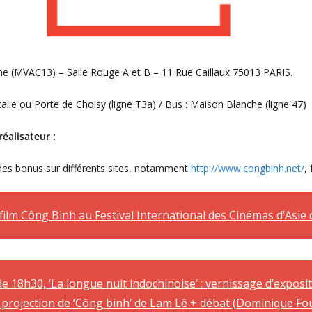
me (MVAC13) – Salle Rouge A et B – 11 Rue Caillaux 75013 PARIS.
talie ou Porte de Choisy (ligne T3a) / Bus : Maison Blanche (ligne 47)
éalisateur :
c des bonus sur différents sites, notamment
http://www.congbinh.net/
,
ilm Công Binh au Festival International des Cinémas d’Asie 
 de 18h30, ‘La longue nuit indochinoise’ : vernissage d’expo
is projection de ‘Công binh’ de Lam Lê + débat (Dominique Fo