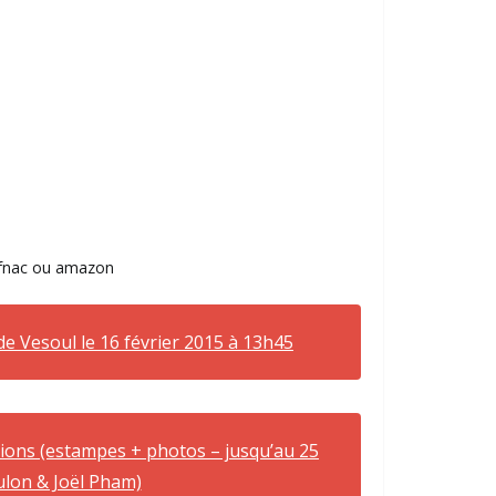
 fnac ou amazon
de Vesoul le 16 février 2015 à 13h45
sitions (estampes + photos – jusqu’au 25
ulon & Joël Pham)