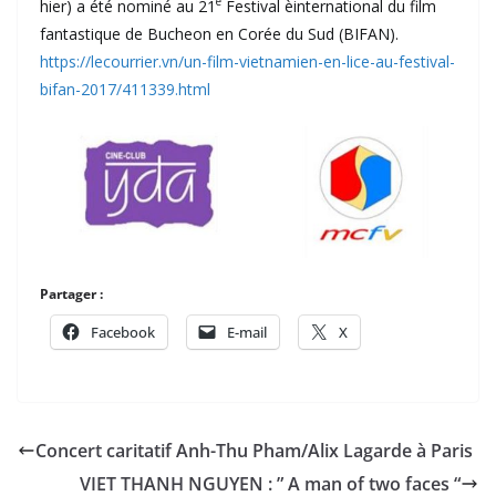
e
hier) a été nominé au 21
Festival èinternational du film
fantastique de Bucheon en Corée du Sud (BIFAN).
https://lecourrier.vn/un-film-vietnamien-en-lice-au-festival-
bifan-2017/411339.html
Partager :
Facebook
E-mail
X
Concert caritatif Anh-Thu Pham/Alix Lagarde à Paris
VIET THANH NGUYEN : ” A man of two faces “