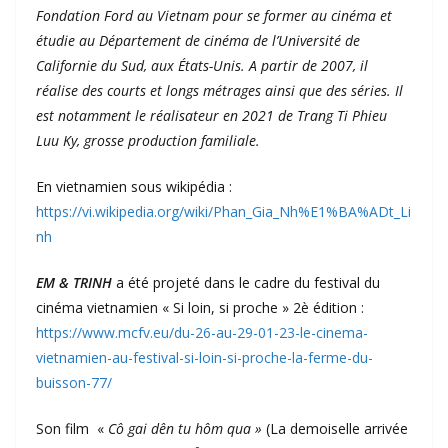
Fondation Ford au Vietnam pour se former au cinéma et
étudie au Département de cinéma de l’Université de
Californie du Sud, aux États-Unis. A partir de 2007, il
réalise des courts et longs métrages ainsi que des séries. Il
est notamment le réalisateur en 2021 de Trang Ti Phieu
Luu Ky, grosse production familiale.
En vietnamien sous wikipédia :
https://vi.wikipedia.org/wiki/Phan_Gia_Nh%E1%BA%ADt_Li
nh
EM & TRINH
a été projeté dans le cadre du festival du
cinéma vietnamien « Si loin, si proche » 2è édition :
https://www.mcfv.eu/du-26-au-29-01-23-le-cinema-
vietnamien-au-festival-si-loin-si-proche-la-ferme-du-
buisson-77/
Son film «
Cô gai dên tu hôm qua »
(La demoiselle arrivée