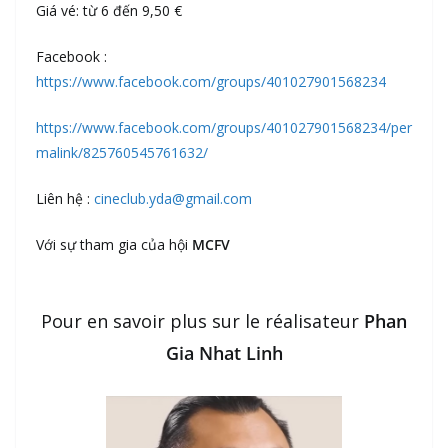
Giá vé: từ 6 đến 9,50 €
Facebook :
https://www.facebook.com/groups/401027901568234
https://www.facebook.com/groups/401027901568234/per
malink/825760545761632/
Liên hệ :
cineclub.yda@gmail.com
Với sự tham gia của hội
MCFV
Pour en savoir plus sur le réalisateur
Phan
Gia Nhat Linh