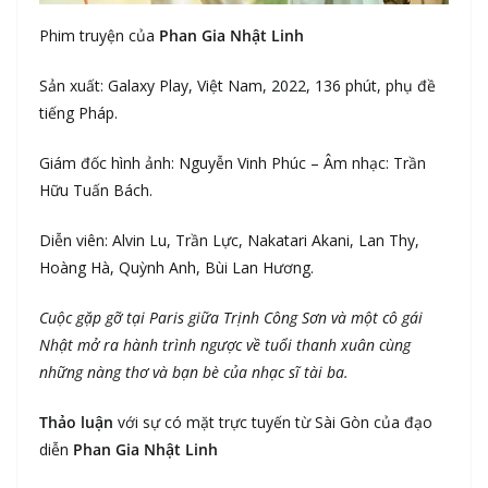
Phim truyện của
Phan Gia Nhật Linh
Sản xuất: Galaxy Play, Việt Nam, 2022, 136 phút, phụ đề
tiếng Pháp.
Giám đốc hình ảnh: Nguyễn Vinh Phúc – Âm nhạc: Trần
Hữu Tuấn Bách.
Diễn viên: Alvin Lu, Trần Lực, Nakatari Akani, Lan Thy,
Hoàng Hà, Quỳnh Anh, Bùi Lan Hương.
Cuộc gặp gỡ tại Paris giữa Trịnh Công Sơn và một cô gái
Nhật mở ra hành trình ngược về tuổi thanh xuân cùng
những nàng thơ và bạn bè của nhạc sĩ tài ba.
Thảo luận
với sự có mặt trực tuyến từ Sài Gòn của đạo
diễn
Phan Gia Nhật Linh