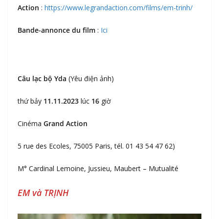
Action
:
https://www.legrandaction.com/films/em-trinh/
Bande-annonce du film
:
Ici
Câu lạc bộ Yda
(Yêu điện ảnh)
thứ bảy
11.11.2023
lúc
16
giờ
Cinéma
Grand Action
5 rue des Ecoles, 75005 Paris, tél. 01 43 54 47 62)
M° Cardinal Lemoine, Jussieu, Maubert – Mutualité
EM và TRỊNH