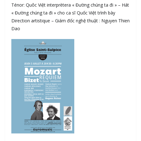
Ténor: Quôc Việt interprètera « Đường chúng ta đi » – Hát
« Đường chúng ta đi » cho ca sĩ Quốc Việt trình bày
Direction artistique – Giám đốc nghệ thuật : Nguyen Thien
Dao