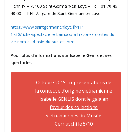
Henri IV – 78100 Saint-Germain-en-Laye – Tel : 01 70 46
40 00 – RER A : gare de Saint Germain en Laye
https://www.saintgermainenlaye.fr/111-
1730/fiche/spectacle-le-bambou-a-histoires-contes-du-
vietnam-et-d-asie-du-sud-est.htm
Pour plus d’informations sur Isabelle Genlis et ses
spectacles :
Octobre 2019 : représentations de
la conteuse d’origine vietnamienne
Isabelle GENLIS dont le gala en
faveur des collections
vietnamiennes du Musée
Cernuschi le 5/10