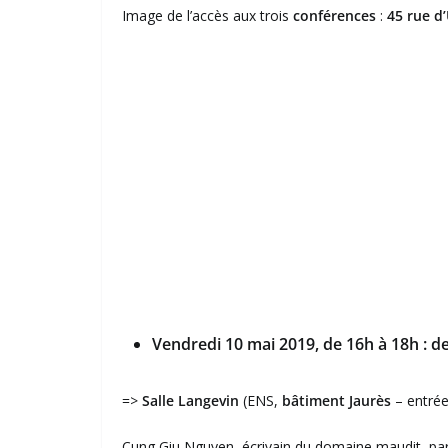
Image de l’accès aux trois
conférences
:
45 rue d
Vendredi 10 mai 2019, de 16h à 18h : de
=>
Salle Langevin
(ENS,
bâtiment Jaurès
– entrée
Cung Giu Nguyen, écrivain du domaine maudit, par