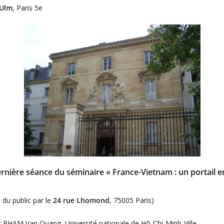
’Ulm
, Paris 5e
rnière séance du séminaire « France-Vietnam : un portail en
 du public par le
24 rue Lhomond,
75005 Paris)
 PHAM Van Quang, Université nationale de Hô-Chi-Minh-Ville