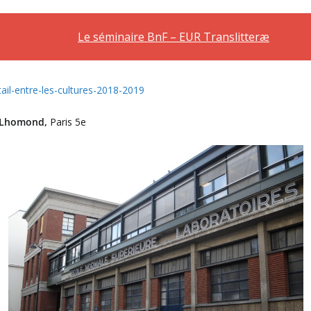
Le séminaire BnF – EUR Translitteræ
ail-entre-les-cultures-2018-2019
 Lhomond,
Paris 5e