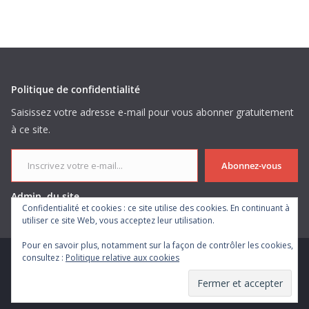
Politique de confidentialité
Saisissez votre adresse e-mail pour vous abonner gratuitement
à ce site.
Inscrivez votre e-mail...
Abonnez-vous
Admin. du site
Confidentialité et cookies : ce site utilise des cookies. En continuant à
utiliser ce site Web, vous acceptez leur utilisation.
Pour en savoir plus, notamment sur la façon de contrôler les cookies,
consultez :
Politique relative aux cookies
Copyright © 2026
. Tous droits réservés.
Theme
ColorMag
par ThemeGrill. Propulsé par
WordPress
.