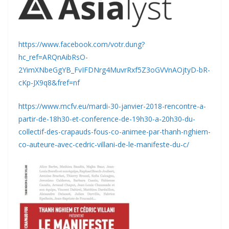
https://www.facebook.com/votr.dung?
hc_ref=ARQnAibRsO-
2YimXNbeGgYB_FvIFDNrg4MuvrRxf5Z3oGVVnAOjtyD-bR-
cKp-JX9q8&fref=nf
https://www.mcfv.eu/mardi-30-janvier-2018-rencontre-a-
partir-de-18h30-et-conference-de-19h30-a-20h30-du-
collectif-des-crapauds-fous-co-animee-par-thanh-nghiem-
co-auteure-avec-cedric-villani-de-le-manifeste-du-c/