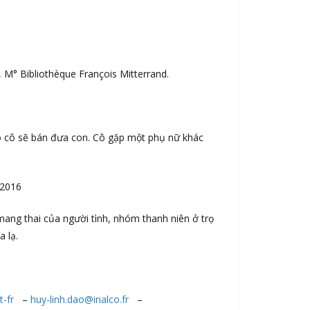
 M° Bibliothèque François Mitterrand.
đó cô sẽ bán đưa con. Cô gặp một phụ nữ khác
 2016
 mang thai của người tình, nhóm thanh niên ở trọ
 lạ.
-fr
–
huy-linh.dao@inalco.fr
–