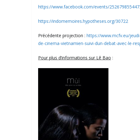
https://www.facebook.com/events/252679855447
https://indomemoires.hypotheses.org/30722
Précédente projection :
https://www.mcfv.eu/jeudi
de-cinema-vietnamien-suivi-dun-debat-avec-le-res
Pour plus d’informations sur Lê Bao
: