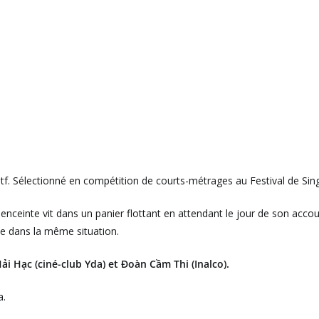
stf. Sélectionné en compétition de courts-métrages au Festival de Si
enceinte vit dans un panier flottant en attendant le jour de son acc
me dans la même situation.
ải Hạc (ciné-club Yda) et Đoàn Cầm Thi (Inalco).
a.