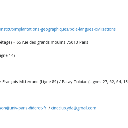
e-institut/implantations-geographiques/pole-langues-civilisations
 étage) – 65 rue des grands moulins 75013 Paris
Ligne 14)
e François Mitterrand (Ligne 89) / Patay-Tolbiac (Lignes 27, 62, 64, 1
on@univ-paris-diderot-fr
/
cineclub.yda@gmail.com