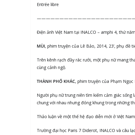
Entrée libre
—————————————————————
Điện ảnh Việt Nam tại INALCO – amphi 4, thứ năm 
MÙI
, phim truyện của Lê Bảo, 2014, 23’, phụ đề 
Trên kênh rạch đầy rác rưởi, một phụ nữ mang th
cùng cảnh ngộ.
THÀNH PHỐ KHÁC
, phim truyện của Phạm Ngọc L
Người phụ nữ trung niên tìm kiếm cảm giác sống lạ
chung với nhau nhưng đóng khung trong những thế 
Thảo luận về một thế hệ đạo diễn mới ở Việt Nam,
Trường đại học Paris 7 Diderot, INALCO và câu lạc