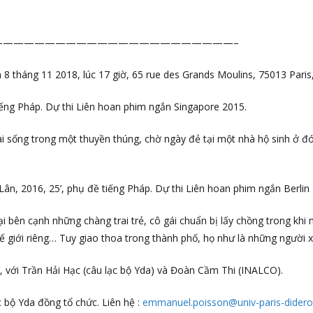
———————————————————————–
8 tháng 11 2018, lúc 17 giờ, 65 rue des Grands Moulins, 75013 Paris,
tiếng Pháp. Dự thi Liên hoan phim ngắn Singapore 2015.
ai sống trong một thuyền thúng, chờ ngày đẻ tại một nhà hộ sinh ở 
ân, 2016, 25’, phụ đề tiếng Pháp. Dự thi Liên hoan phim ngắn Berlin
i bên cạnh những chàng trai trẻ, cô gái chuẩn bị lấy chồng trong khi
giới riêng… Tuy giao thoa trong thành phố, họ như là những người xa
 với Trần Hải Hạc (câu lạc bộ Yda) và Đoàn Cầm Thi (INALCO).
 bộ Yda đồng tổ chức. Liên hệ :
emmanuel.poisson@univ-paris-diderot